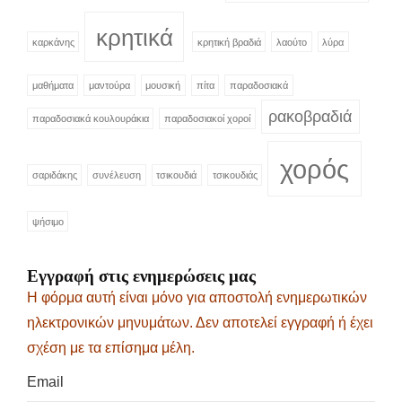
κρητικά
καρκάνης
κρητική βραδιά
λαούτο
λύρα
μαθήματα
μαντούρα
μουσική
πίτα
παραδοσιακά
ρακοβραδιά
παραδοσιακά κουλουράκια
παραδοσιακοί χοροί
χορός
σαριδάκης
συνέλευση
τσικουδιά
τσικουδιάς
ψήσιμο
Εγγραφή στις ενημερώσεις μας
Η φόρμα αυτή είναι μόνο για αποστολή ενημερωτικών
ηλεκτρονικών μηνυμάτων. Δεν αποτελεί εγγραφή ή έχει
σχέση με τα επίσημα μέλη.
Email