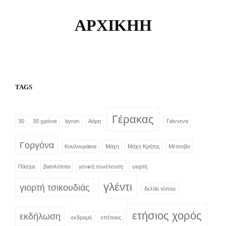
ΑΡΧΙΚΗΗ
TAGS
Γέρακας
30
30 χρόνια
byron
Αόρη
Γιάννενα
Γοργόνα
Κουλουράκια
Μάχη
Μάχη Κρήτης
Μέτσοβο
Πάσχα
βασιλόπιτα
γενική συνέλευση
γιορτή
γλέντι
γιορτή τσικουδιάς
δελτίο τύπου
ετήσιος χορός
εκδήλωση
εκδρομή
επέτειος