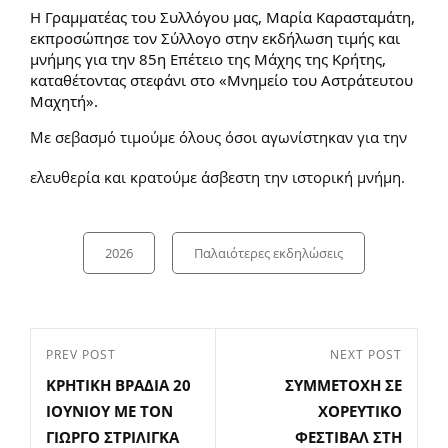
Η Γραμματέας του Συλλόγου μας, Μαρία Καρασταμάτη,
εκπροσώπησε τον Σύλλογο στην εκδήλωση τιμής και
μνήμης για την 85η Επέτειο της Μάχης της Κρήτης,
καταθέτοντας στεφάνι στο «Μνημείο του Αστράτευτου
Μαχητή».
Με σεβασμό τιμούμε όλους όσοι αγωνίστηκαν για την
ελευθερία και κρατούμε άσβεστη την ιστορική μνήμη.
Categories
2026
Παλαιότερες εκδηλώσεις
Πλοήγηση
PREV POST
NEXT POST
Previous
Next
άρθρων
ΚΡΗΤΙΚΗ ΒΡΑΔΙΑ 20
ΣΥΜΜΕΤΟΧΗ ΣΕ
Post
Post
ΙΟΥΝΙΟΥ ΜΕ ΤΟΝ
ΧΟΡΕΥΤΙΚΟ
ΓΙΩΡΓΟ ΣΤΡΙΛΙΓΚΑ
ΦΕΣΤΙΒΑΛ ΣΤΗ