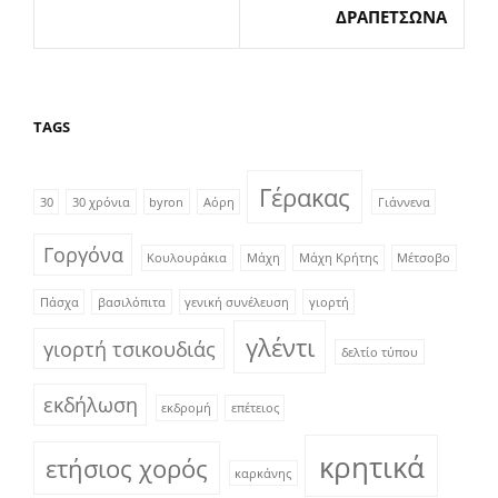
ΔΡΑΠΕΤΣΩΝΑ
TAGS
Γέρακας
30
30 χρόνια
byron
Αόρη
Γιάννενα
Γοργόνα
Κουλουράκια
Μάχη
Μάχη Κρήτης
Μέτσοβο
Πάσχα
βασιλόπιτα
γενική συνέλευση
γιορτή
γλέντι
γιορτή τσικουδιάς
δελτίο τύπου
εκδήλωση
εκδρομή
επέτειος
κρητικά
ετήσιος χορός
καρκάνης