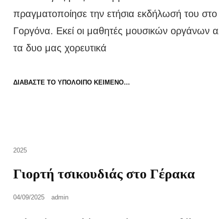
πραγματοποίησε την ετήσια εκδήλωσή του στο
Γοργόνα. Εκεί οι μαθητές μουσικών οργάνων α
τα δυο μας χορευτικά
ΕΤΉΣΙΟΣ
ΔΙΑΒΆΣΤΕ ΤΟ ΥΠΌΛΟΙΠΟ ΚΕΊΜΕΝΟ…
ΧΟΡΌΣ
ΤΟΥ
ΣΥΛΛΌΓΟΥ
2025-
2026
Cat
2025
Links
Γιορτή τσικουδιάς στο Γέρακα
Posted
04/09/2025
admin
on