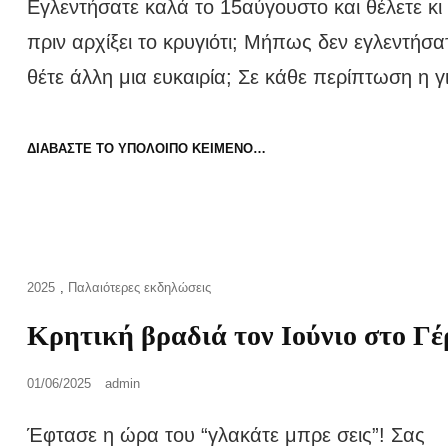
Εγλεντήσατε καλά το 15αύγουστο και θέλετε κι
πριν αρχίξει το κρυγιότι; Μήπως δεν εγλεντήσατ
θέτε άλλη μια ευκαιρία; Σε κάθε περίπτωση η γ
ΓΙΟΡΤΉ
ΔΙΑΒΆΣΤΕ ΤΟ ΥΠΌΛΟΙΠΟ ΚΕΊΜΕΝΟ…
ΤΣΙΚΟΥΔΙΆΣ
ΣΤΟ
ΓΈΡΑΚΑ
Cat
2025
,
Παλαιότερες εκδηλώσεις
Links
Κρητική βραδιά τον Ιούνιο στο Γ
Posted
01/06/2025
admin
on
Έφτασε η ώρα του “γλακάτε μπρε σεις”! Σας