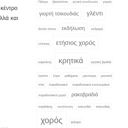
Πάσχα
βασιλόπιτα
γενική συνέλευση
γιορτή
 κέντρο
γλέντι
γιορτή τσικουδιάς
λλά και
εκδήλωση
δελτίο τύπου
εκδρομή
ετήσιος χορός
επέτειος
κρητικά
καρκάνης
κρητική βραδιά
λαούτο
λύρα
μαθήματα
μαντούρα
μουσική
πίτα
παραδοσιακά
παραδοσιακά κουλουράκια
ρακοβραδιά
παραδοσιακοί χοροί
σαριδάκης
συνέλευση
τσικουδιά
τσικουδιάς
χορός
ψήσιμο