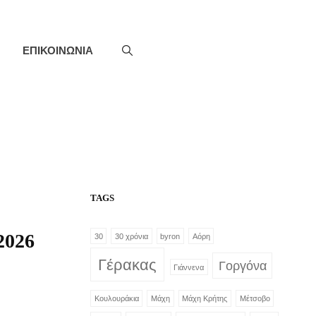
ΕΠΙΚΟΙΝΩΝΙΑ
TAGS
2026
30
30 χρόνια
byron
Αόρη
Γέρακας
Γοργόνα
Γιάννενα
Κουλουράκια
Μάχη
Μάχη Κρήτης
Μέτσοβο