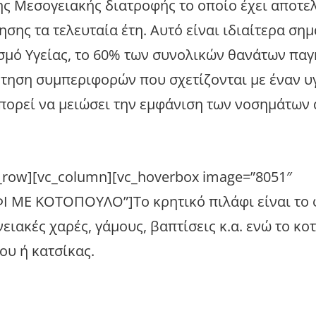
της Μεσογειακής διατροφής το οποίο έχει αποτε
σης τα τελευταία έτη. Αυτό είναι ιδιαίτερα σημ
σμό Υγείας, το 60% των συνολικών θανάτων πα
έτηση συμπεριφορών που σχετίζονται με έναν υ
πορεί να μειώσει την εμφάνιση των νοσημάτων 
c_row][vc_column][vc_hoverbox image=”8051″
ΛΑΦΙ ΜΕ ΚΟΤΟΠΟΥΛΟ”]Το κρητικό πιλάφι είναι το
νειακές χαρές, γάμους, βαπτίσεις κ.α. ενώ το κ
ου ή κατσίκας.