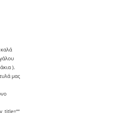
 καλά
εγάλου
κια ).
τυλά μας
ρνο
_title=””