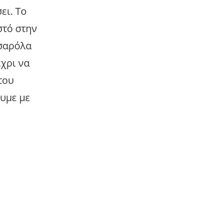
ει. Το
στό στην
τσαρόλα
έχρι να
του
ουμε με