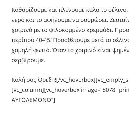
Καθαρίζουμε και πλένουμε καλά το σέλινο,
νερό και το αφήνουμε να σουρώσει. Ζεσταί
χοιρινό με το ψιλοκομμένο κρεμμύδι. Προσ
περίπου 40-45΄. Προσθέτουμε μετά το σέλι
χαμηλή φωτιά. Όταν το χοιρινό είναι ψημέ
σερβίρουμε.
Καλή σας Όρεξη![/vc_hoverbox][vc_empty_sp
[vc_column][vc_hoverbox image=”8078″ pri
ΑΥΓΟΛΕΜΟΝΟ”]