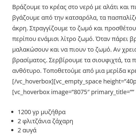
Βράζουμε το κρέας στο νερό με αλάτι και π
βγάζουμε από την κατσαρόλα, τα πασπαλίζου
άκρη. Στραγγίζουμε το ζωμό και προσθέτου
περίπου ενάμισι λίτρο ζωμό. Όταν πάρει β
μαλακώσουν και να πιουν το ζωμό. Αν χρεια
βρασίματος. Σερβίρουμε τα σιουφιχτά, τα 
ανθότυρο. Τοποθετούμε από μια μερίδα κρέ
[/vc_hoverbox][vc_empty_space height=”40p
[vc_hoverbox image=”8075″ primary_title=”
1200 γρ μυζήθρα
2 φλιτζάνια ζάχαρη
2 αυγά