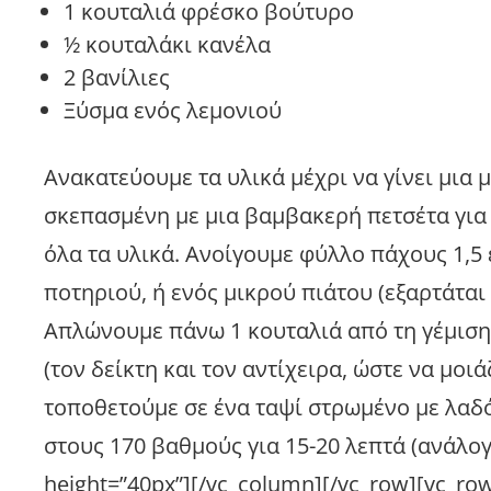
1 κουταλιά φρέσκο βούτυρο
½ κουταλάκι κανέλα
2 βανίλιες
Ξύσμα ενός λεμονιού
Ανακατεύουμε τα υλικά μέχρι να γίνει μια
σκεπασμένη με μια βαμβακερή πετσέτα για 
όλα τα υλικά. Ανοίγουμε φύλλο πάχους 1,5 
ποτηριού, ή ενός μικρού πιάτου (εξαρτάται
Απλώνουμε πάνω 1 κουταλιά από τη γέμιση 
(τον δείκτη και τον αντίχειρα, ώστε να μοι
τοποθετούμε σε ένα ταψί στρωμένο με λα
στους 170 βαθμούς για 15-20 λεπτά (ανάλο
height=”40px”][/vc_column][/vc_row][vc_ro