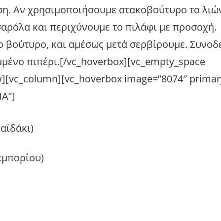
ύση. Αν χρησιμοποιήσουμε στακοβούτυρο το λιώ
σαρόλα και περιχύνουμε το πιλάφι με προσοχή.
 το βούτυρο, και αμέσως μετά σερβίρουμε. Συνο
μμένο πιπέρι.[/vc_hoverbox][vc_empty_space
w][vc_column][vc_hoverbox image=”8074″ primary
ΙΑ”]
παϊδάκι)
εμπορίου)