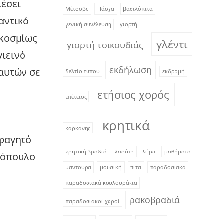
λέσει
Μέτσοβο
Πάσχα
βασιλόπιτα
αντικό
γενική συνέλευση
γιορτή
γκοσμίως
γλέντι
γιορτή τσικουδιάς
γιεινό
εκδήλωση
αυτών σε
δελτίο τύπου
εκδρομή
ετήσιος χορός
επέτειος
κρητικά
καρκάνης
 φαγητό
κρητική βραδιά
λαούτο
λύρα
μαθήματα
οτόπουλο
μαντούρα
μουσική
πίτα
παραδοσιακά
παραδοσιακά κουλουράκια
ρακοβραδιά
παραδοσιακοί χοροί