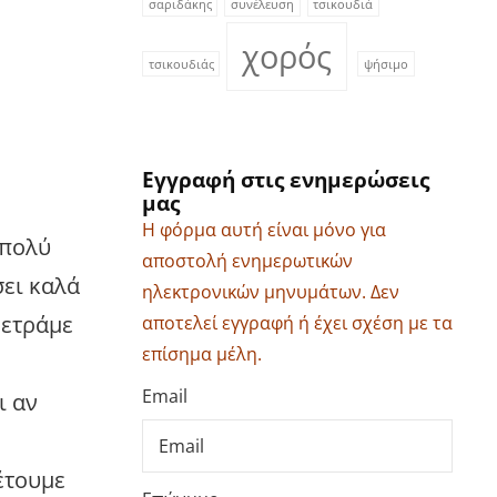
σαριδάκης
συνέλευση
τσικουδιά
χορός
τσικουδιάς
ψήσιμο
Εγγραφή στις ενημερώσεις
μας
Η φόρμα αυτή είναι μόνο για
 πολύ
αποστολή ενημερωτικών
ει καλά
ηλεκτρονικών μηνυμάτων. Δεν
μετράμε
αποτελεί εγγραφή ή έχει σχέση με τα
επίσημα μέλη.
Email
ι αν
έτουμε