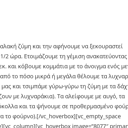
 μαλακή ζύμη και την αφήνουμε να ξεκουραστεί
1/2 ώρα. Ετοιμάζουμε τη γέμιση ανακατεύοντας
εκ. και κόβουμε κομμάτια με το άνοιγμα ενός μ
 από το πόσο μικρά ή μεγάλα θέλουμε τα λυχναρά
μας και τσιμπάμε γύρω-γύρω τη ζύμη με τα δάχ
άζουν με λυχναράκια). Τα αλείφουμε με αυγό, τα
δόκολλα και τα ψήνουμε σε προθερμασμένο φού
γα το φούρνο).[/vc_hoverbox][vc_empty_space
w][vc_column][vc_hoverbox image=”8077″ primary