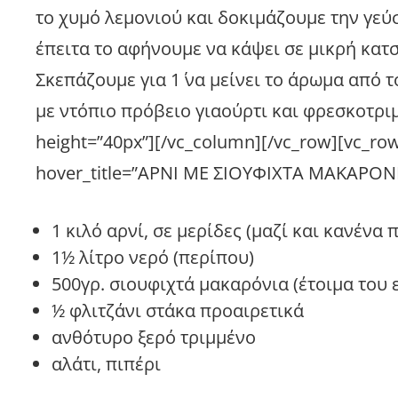
το χυμό λεμονιού και δοκιμάζουμε την γε
έπειτα το αφήνουμε να κάψει σε μικρή κατ
Σκεπάζουμε για 1΄ να μείνει το άρωμα από
με ντόπιο πρόβειο γιαούρτι και φρεσκοτρι
height=”40px”][/vc_column][/vc_row][vc_ro
hover_title=”ΑΡΝΙ ΜΕ ΣΙΟΥΦΙΧΤΑ ΜΑΚΑΡΟΝ
1 κιλό αρνί, σε μερίδες (μαζί και κανένα 
1½ λίτρο νερό (περίπου)
500γρ. σιουφιχτά μακαρόνια (έτοιμα του 
½ φλιτζάνι στάκα προαιρετικά
ανθότυρο ξερό τριμμένο
αλάτι, πιπέρι