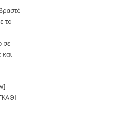
 βραστό
ε το
ο σε
 και
w]
ΑΓΚΑΘΙ