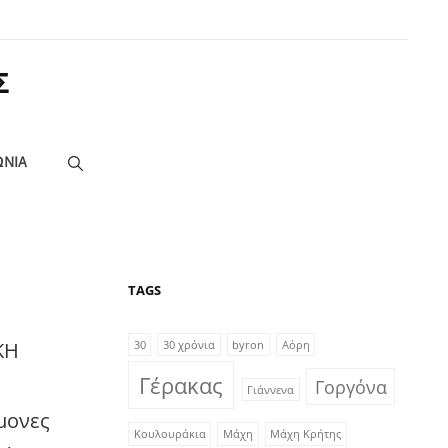
Σ
ΩΝΙΑ
TAGS
ΚΗ
30
30 χρόνια
byron
Αόρη
Γέρακας
Γοργόνα
Γιάννενα
ήμονες
Κουλουράκια
Μάχη
Μάχη Κρήτης