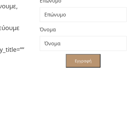
Επώνυμο
νουμε,
δεύουμε
Όνομα
_title=””
Εγγραφή