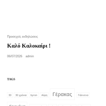
Cat
Προσεχείς εκδηλώσεις
Links
Καλό Καλοκαίρι !
Posted
06/07/2026
admin
on
TAGS
Γέρακας
30
30 χρόνια
byron
Αόρη
Γιάννενα