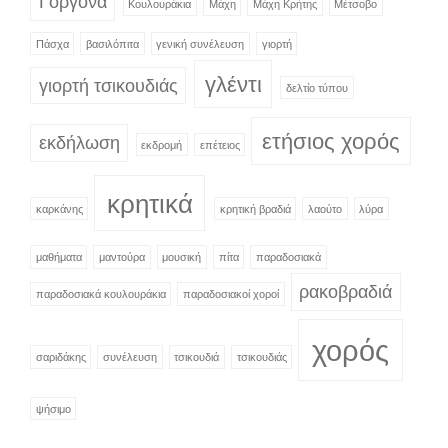
Γοργόνα
Κουλουράκια
Μάχη
Μάχη Κρήτης
Μέτσοβο
Πάσχα
βασιλόπιτα
γενική συνέλευση
γιορτή
γλέντι
γιορτή τσικουδιάς
δελτίο τύπου
ετήσιος χορός
εκδήλωση
εκδρομή
επέτειος
κρητικά
καρκάνης
κρητική βραδιά
λαούτο
λύρα
μαθήματα
μαντούρα
μουσική
πίτα
παραδοσιακά
ρακοβραδιά
παραδοσιακά κουλουράκια
παραδοσιακοί χοροί
χορός
σαριδάκης
συνέλευση
τσικουδιά
τσικουδιάς
ψήσιμο