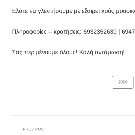
Ελάτε να γλεντήσουμε με εξαιρετικούς μουσικ
Πληροφορίες – κρατήσεις: 6932352630 | 694
Σας περιμένουμε όλους! Kαλή αντάμωση!
Categories
2024
Πλοήγηση
άρθρων
PREV POST
Previous