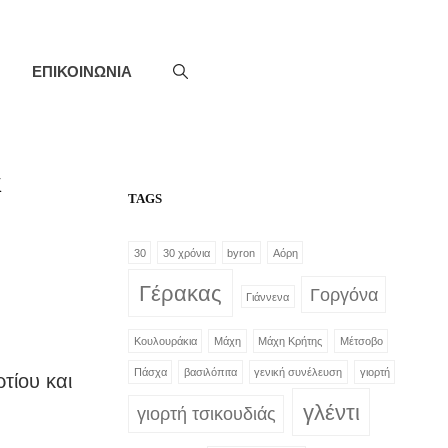
ΕΠΙΚΟΙΝΩΝΙΑ
&
TAGS
30
30 χρόνια
byron
Αόρη
Γέρακας
Γοργόνα
Γιάννενα
Κουλουράκια
Μάχη
Μάχη Κρήτης
Μέτσοβο
Πάσχα
βασιλόπιτα
γενική συνέλευση
γιορτή
τίου και
γλέντι
γιορτή τσικουδιάς