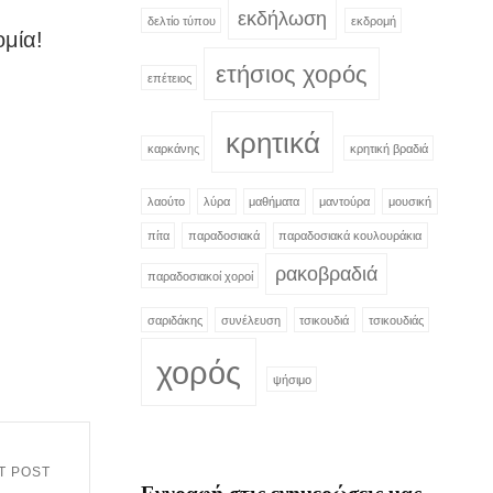
εκδήλωση
δελτίο τύπου
εκδρομή
ομία!
ετήσιος χορός
επέτειος
κρητικά
καρκάνης
κρητική βραδιά
λαούτο
λύρα
μαθήματα
μαντούρα
μουσική
πίτα
παραδοσιακά
παραδοσιακά κουλουράκια
ρακοβραδιά
παραδοσιακοί χοροί
σαριδάκης
συνέλευση
τσικουδιά
τσικουδιάς
χορός
ψήσιμο
T POST