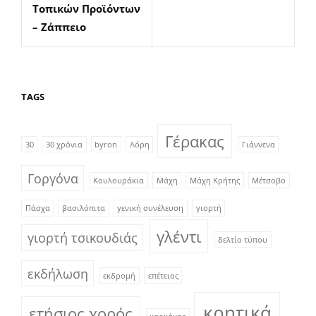
Τοπικών Προϊόντων
– Ζάππειο
TAGS
Γέρακας
30
30 χρόνια
byron
Αόρη
Γιάννενα
Γοργόνα
Κουλουράκια
Μάχη
Μάχη Κρήτης
Μέτσοβο
Πάσχα
βασιλόπιτα
γενική συνέλευση
γιορτή
γλέντι
γιορτή τσικουδιάς
δελτίο τύπου
εκδήλωση
εκδρομή
επέτειος
κρητικά
ετήσιος χορός