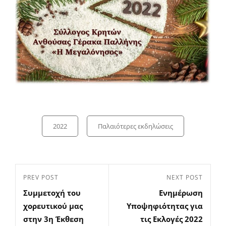
Categories
2022
Παλαιότερες εκδηλώσεις
Πλοήγηση
Previous
PREV POST
Next
NEXT POST
άρθρων
Συμμετοχή του
Ενημέρωση
Post
Post
χορευτικού μας
Υποψηφιότητας για
στην 3η Έκθεση
τις Εκλογές 2022