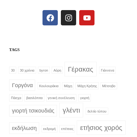
TAGS
Γέρακας
30
30 χρόνια
byron
Αόρη
Γιάννενα
Γοργόνα
Κουλουράκια
Μάχη
Μάχη Κρήτης
Μέτσοβο
Πάσχα
βασιλόπιτα
γενική συνέλευση
γιορτή
γλέντι
γιορτή τσικουδιάς
δελτίο τύπου
ετήσιος χορός
εκδήλωση
εκδρομή
επέτειος