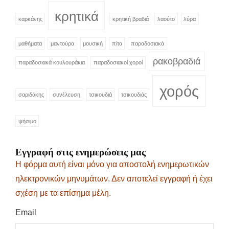
κρητικά
καρκάνης
κρητική βραδιά
λαούτο
λύρα
μαθήματα
μαντούρα
μουσική
πίτα
παραδοσιακά
ρακοβραδιά
παραδοσιακά κουλουράκια
παραδοσιακοί χοροί
χορός
σαριδάκης
συνέλευση
τσικουδιά
τσικουδιάς
ψήσιμο
Εγγραφή στις ενημερώσεις μας
Η φόρμα αυτή είναι μόνο για αποστολή ενημερωτικών
ηλεκτρονικών μηνυμάτων. Δεν αποτελεί εγγραφή ή έχει
σχέση με τα επίσημα μέλη.
Email