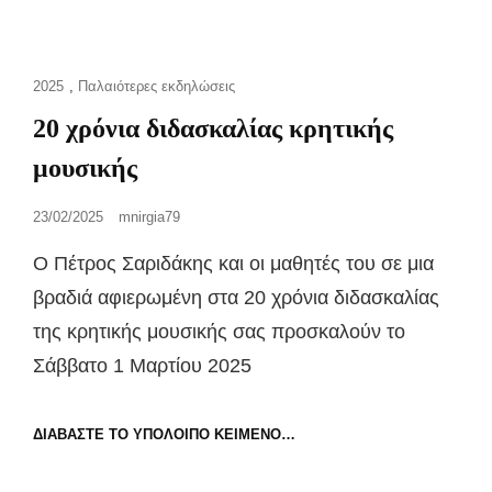
Cat
2025
,
Παλαιότερες εκδηλώσεις
Links
20 χρόνια διδασκαλίας κρητικής
μουσικής
Posted
23/02/2025
mnirgia79
on
Ο Πέτρος Σαριδάκης και οι μαθητές του σε μια
βραδιά αφιερωμένη στα 20 χρόνια διδασκαλίας
της κρητικής μουσικής σας προσκαλούν το
Σάββατο 1 Μαρτίου 2025
20
ΔΙΑΒΆΣΤΕ ΤΟ ΥΠΌΛΟΙΠΟ ΚΕΊΜΕΝΟ…
ΧΡΌΝΙΑ
ΔΙΔΑΣΚΑΛΊΑΣ
ΚΡΗΤΙΚΉΣ