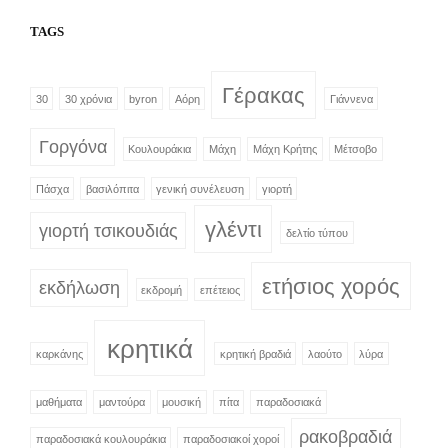
ΜΟΥΣΙΚΉΣ
TAGS
Γέρακας
30
30 χρόνια
byron
Αόρη
Γιάννενα
Γοργόνα
Κουλουράκια
Μάχη
Μάχη Κρήτης
Μέτσοβο
Πάσχα
βασιλόπιτα
γενική συνέλευση
γιορτή
γλέντι
γιορτή τσικουδιάς
δελτίο τύπου
ετήσιος χορός
εκδήλωση
εκδρομή
επέτειος
κρητικά
καρκάνης
κρητική βραδιά
λαούτο
λύρα
μαθήματα
μαντούρα
μουσική
πίτα
παραδοσιακά
ρακοβραδιά
παραδοσιακά κουλουράκια
παραδοσιακοί χοροί