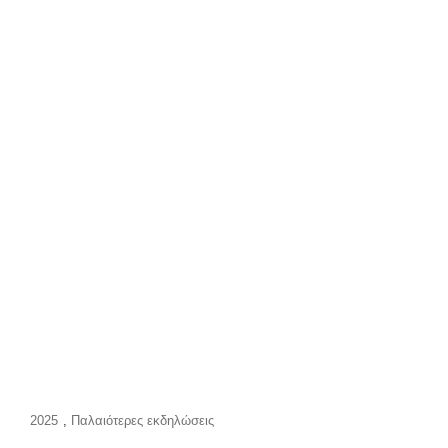
2025-
2026
Cat
2025
,
Παλαιότερες εκδηλώσεις
Links