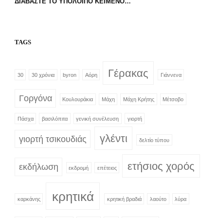
ΕΤΉΣΙΟΣ
ΔΙΑΒΆΣΤΕ ΤΟ ΥΠΌΛΟΙΠΟ ΚΕΊΜΕΝΟ…
ΧΟΡΌΣ
2025
ΣΤΟ
ΚΡΗΤΙΚΌ
TAGS
ΚΈΝΤΡΟ
ΑΌΡΗ
Γέρακας
30
30 χρόνια
byron
Αόρη
Γιάννενα
Γοργόνα
Κουλουράκια
Μάχη
Μάχη Κρήτης
Μέτσοβο
Πάσχα
βασιλόπιτα
γενική συνέλευση
γιορτή
γλέντι
γιορτή τσικουδιάς
δελτίο τύπου
ετήσιος χορός
εκδήλωση
εκδρομή
επέτειος
κρητικά
καρκάνης
κρητική βραδιά
λαούτο
λύρα