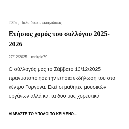
Cat
2025
,
Παλαιότερες εκδηλώσεις
Links
Ετήσιος χορός του συλλόγου 2025-
2026
Posted
27/12/2025
mnirgia79
on
Ο σύλλογός μας το Σάββατο 13/12/2025
πραγματοποίησε την ετήσια εκδήλωσή του στο
κέντρο Γοργόνα. Εκεί οι μαθητές μουσικών
οργάνων αλλά και τα δυο μας χορευτικά
ΕΤΉΣΙΟΣ
ΔΙΑΒΆΣΤΕ ΤΟ ΥΠΌΛΟΙΠΟ ΚΕΊΜΕΝΟ…
ΧΟΡΌΣ
ΤΟΥ
ΣΥΛΛΌΓΟΥ