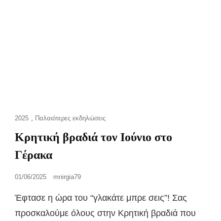
Cat
2025
,
Παλαιότερες εκδηλώσεις
Links
Κρητική βραδιά τον Ιούνιο στο
Γέρακα
Posted
01/06/2025
mnirgia79
on
Έφτασε η ώρα του “γλακάτε μπρε σεις”! Σας
προσκαλούμε όλους στην Κρητική βραδιά που