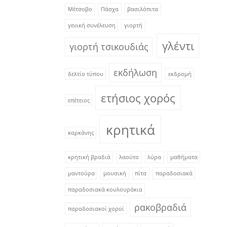
Μέτσοβο
Πάσχα
βασιλόπιτα
γενική συνέλευση
γιορτή
γλέντι
γιορτή τσικουδιάς
εκδήλωση
δελτίο τύπου
εκδρομή
ετήσιος χορός
επέτειος
κρητικά
καρκάνης
κρητική βραδιά
λαούτο
λύρα
μαθήματα
μαντούρα
μουσική
πίτα
παραδοσιακά
παραδοσιακά κουλουράκια
ρακοβραδιά
παραδοσιακοί χοροί