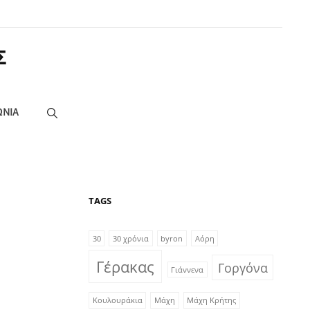
Σ
ΩΝΙΑ
TAGS
30
30 χρόνια
byron
Αόρη
Γέρακας
Γοργόνα
Γιάννενα
Κουλουράκια
Μάχη
Μάχη Κρήτης