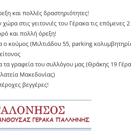
ρεξη και πολλές δραστηριότητες!
χώρα στις γειτονιές του Γέρακα τις επόμενες 2
ορό και πολλή όρεξη!
ία ο κούμος (Μιλτιάδου 55, parking κολυμβητηρ
είτονος
ία τα γραφεία του συλλόγου μας (Θράκης 19 Γέρα
Πλατεία Μακεδονίας)
πέροχες βεγγέρες!