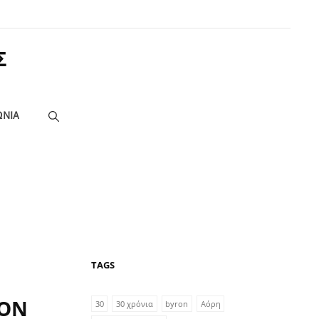
Σ
ΩΝΙΑ
TAGS
ΤΟΝ
30
30 χρόνια
byron
Αόρη