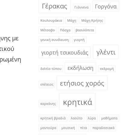
Γέρακας
Γοργόνα
Γιάννενα
Κουλουράκια
Μάχη
Μάχη Κρήτης
Μέτσοβο
Πάσχα
βασιλόπιτα
νης με
γενική συνέλευση
γιορτή
τικού
γλέντι
γιορτή τσικουδιάς
ερωμένη
εκδήλωση
δελτίο τύπου
εκδρομή
ετήσιος χορός
επέτειος
κρητικά
καρκάνης
κρητική βραδιά
λαούτο
λύρα
μαθήματα
μαντούρα
μουσική
πίτα
παραδοσιακά